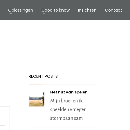
Oplossingen
Good to know
Inzichten
Contact
RECENT POSTS
Het nut van spelen
Mijn broer en ik
speelden vroeger
stormbaan sam...