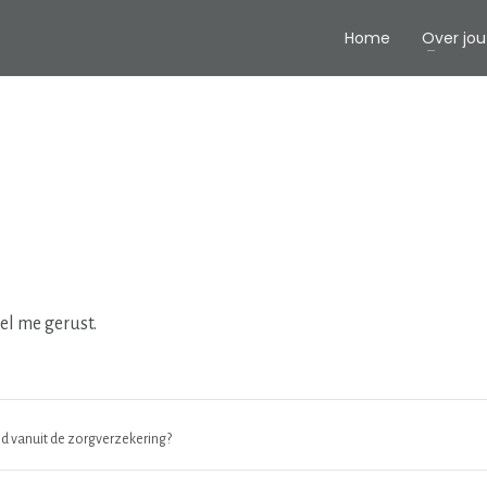
Home
Over jou
el me gerust.
ed vanuit de zorgverzekering?